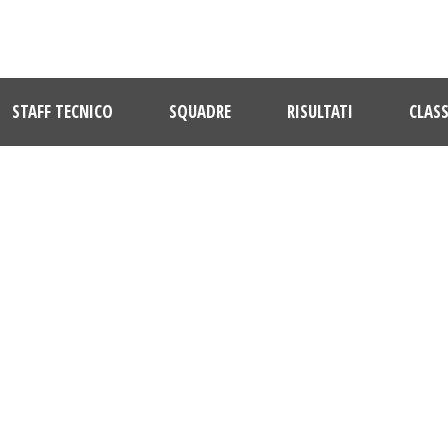
STAFF TECNICO
SQUADRE
RISULTATI
CLASS
STELFIDARDO – MONTICELLI 2016