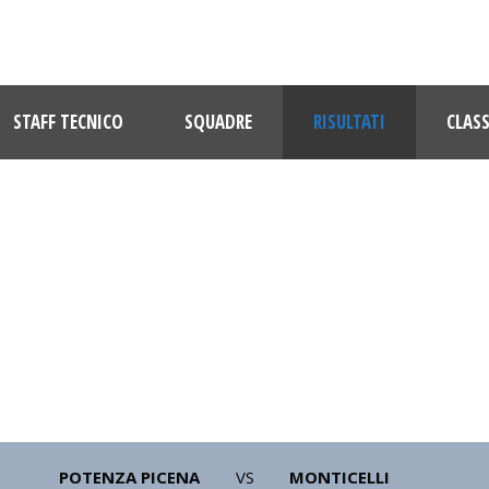
STAFF TECNICO
SQUADRE
RISULTATI
CLASS
TATI PROMOZIONE GIRONE B 202
POTENZA PICENA
VS
MONTICELLI