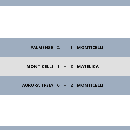
PALMENSE
2
-
1
MONTICELLI
MONTICELLI
1
-
2
MATELICA
AURORA TREIA
0
-
2
MONTICELLI