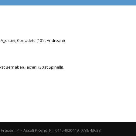
 Agostini, Corradetti (10’st Andreani).
5’st Bernabei), Iachini (30’st Spinelli).
i Frassini, 4 – Ascoli Piceno, P.I. 01154920449, 0736 43638