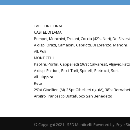
TABELLINO FINALE
CASTEL DI LAMA
Pompei, Menchini, Troiani, Coccia (42’st Neri), De Silvest
A disp. Orazi, Camaioni, Capriotti, Di Lorenzo, Mancini.
All. Poli
MONTICELLI
Paolini, Porfiri, Cappelletti (36’st Calvaresi), Alijevic, Fatt
A disp. Piccioni, Ricci, Tarli, Spinelli, Pietrucci, Sosi.
All. Filippini.
Rete
29’pt Gibellieri (M), 36’pt Gibellieri rig. (M), 38’st Bernabei
Arbitro Francesco Buttafuoco San Benedetto
© Copyright 2021 - SSD Monticelli. Powered by: Feye St