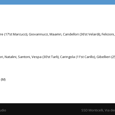
re (17’st Marcucci), Giovannucci, Maamri, Candellori (36’st Velardi), Felicioni,
ori, Natalini, Santoni, Vespa (30’st Tarli), Caringola (11’st Carillo), Gibellieri (2
 (M)
udio
SSD Monticelli, Via de