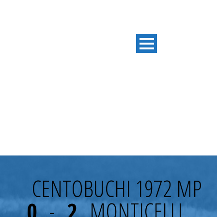
1° TURNO COPPA ITALIA
PROMOZIONE
CENTOBUCHI 1972 MP
0
-
2
MONTICELLI