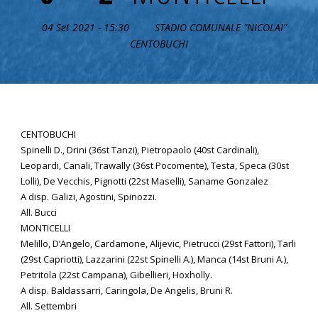
04 Set 2021 - 15:30
STADIO COMUNALE "NICOLAI"
CENTOBUCHI
CENTOBUCHI
Spinelli D., Drini (36st Tanzi), Pietropaolo (40st Cardinali),
Leopardi, Canali, Trawally (36st Pocomente), Testa, Speca (30st
Lolli), De Vecchis, Pignotti (22st Maselli), Saname Gonzalez
A disp. Galizi, Agostini, Spinozzi.
All. Bucci
MONTICELLI
Melillo, D’Angelo, Cardamone, Alijevic, Pietrucci (29st Fattori), Tarli
(29st Capriotti), Lazzarini (22st Spinelli A.), Manca (14st Bruni A.),
Petritola (22st Campana), Gibellieri, Hoxholly.
A disp. Baldassarri, Caringola, De Angelis, Bruni R.
All. Settembri