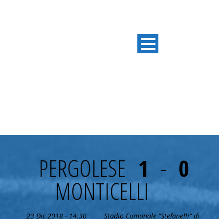
16^GIORNATA
PERGOLESE
1
-
0
MONTICELLI
23 Dic 2018 - 14:30
Stadio Comunale "Stefanelli" di