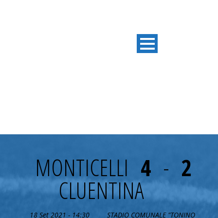
2° GIORNATA
MONTICELLI
4
-
2
CLUENTINA
18 Set 2021 - 14:30
STADIO COMUNALE "TONINO