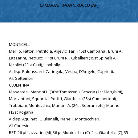
CAMAIONI" MONTEROCCO (AP)
MONTICELLI
Melillo, Fattori, Petritola, Alijevic, Tarli (15st Campana), Bruni A.,
Lazzarini, Pietrucci (11st Bruni R.), Gibellieri (15st Spinelli A.),
Nicolini (23st Ciuti), Hoxholly.
A disp. Baldassarri, Caringola, Vespa, D’Angelo, Capriotti.
All. Settembri
CLUENTINA
Masaccesi, Mancini L. (30st Tomassini), Scoccia (1st Menghini),
Marcantoni, Squarcia, Porfiri, Gianfelici (35st Cammertoni),
Trobbiani, Montecchia, Mancini A. (24st Sopranzetti), Marino
(13st Rogani).
A disp. Aquinati, Giulianelli, Pianelli, Montecchiari.
All Canesin
RETI 26 pt Lazzarini (M), 36 pt Montecchia (C), 2 st Gianfelici (C), 35