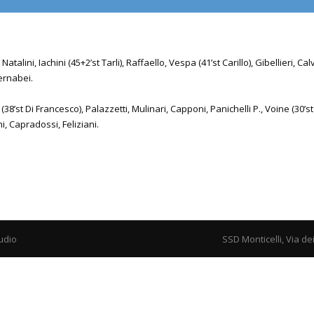
Natalini, Iachini (45+2’st Tarli), Raffaello, Vespa (41’st Carillo), Gibellieri, Cal
Bernabei.
’st Di Francesco), Palazzetti, Mulinari, Capponi, Panichelli P., Voine (30’st 
ni, Capradossi, Feliziani.
udio
SSD Monticelli, Via de