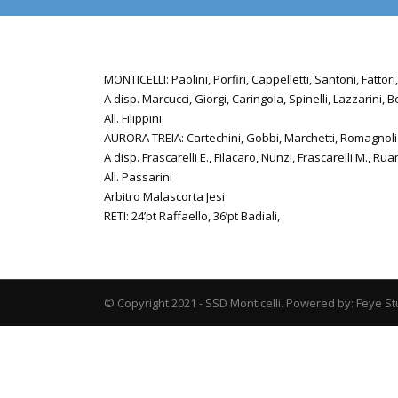
MONTICELLI: Paolini, Porfiri, Cappelletti, Santoni, Fattori, 
A disp. Marcucci, Giorgi, Caringola, Spinelli, Lazzarini, 
All. Filippini
AURORA TREIA: Cartechini, Gobbi, Marchetti, Romagnoli (38
A disp. Frascarelli E., Filacaro, Nunzi, Frascarelli M., Rua
All. Passarini
Arbitro Malascorta Jesi
RETI: 24’pt Raffaello, 36’pt Badiali,
© Copyright 2021 - SSD Monticelli. Powered by: Feye St