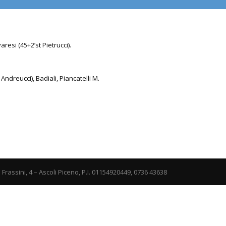
varesi (45+2’st Pietrucci).
Andreucci), Badiali, Piancatelli M.
i Frassini, 4 – Ascoli Piceno, P.I. 01154920449, 0736 43638