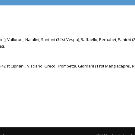
ini), Vallorani, Natalini, Santoni (34’st Vespa), Raffaello, Bernabei, Panichi (20’
ti.
42’st Cipriani), Visciano, Greco, Trombetta, Giordani (11’st Mangiacapre), Rug