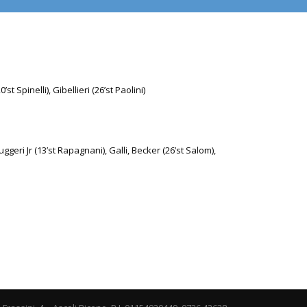
st Spinelli), Gibellieri (26’st Paolini)
geri Jr (13’st Rapagnani), Galli, Becker (26’st Salom),