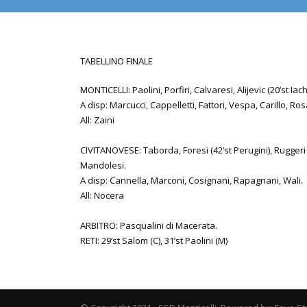
TABELLINO FINALE
MONTICELLI: Paolini, Porfiri, Calvaresi, Alijevic (20’st Iach
A disp: Marcucci, Cappelletti, Fattori, Vespa, Carillo, Rosa
All: Zaini
CIVITANOVESE: Taborda, Foresi (42’st Perugini), Ruggeri (
Mandolesi.
A disp: Cannella, Marconi, Cosignani, Rapagnani, Wali.
All: Nocera
ARBITRO: Pasqualini di Macerata.
RETI: 29’st Salom (C), 31’st Paolini (M)