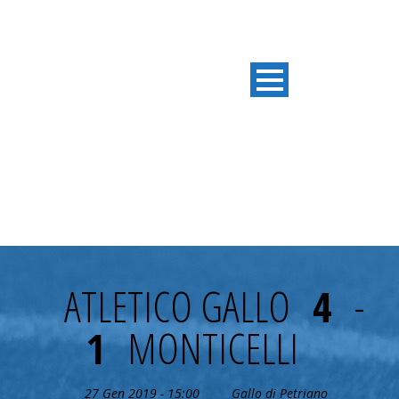
20^ GIORNATA
ATLETICO GALLO
4
-
1
MONTICELLI
27 Gen 2019 - 15:00
Gallo di Petriano