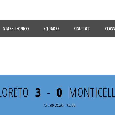
STAFF TECNICO
SQUADRE
RISULTATI
CLASS
22° GIORNATA
LORETO
3
-
0
MONTICELL
15 Feb 2020 - 15:00