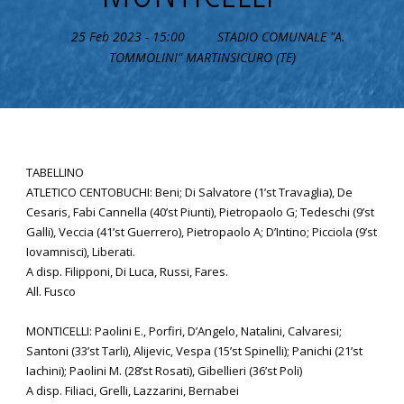
25 Feb 2023 - 15:00
STADIO COMUNALE "A.
TOMMOLINI" MARTINSICURO (TE)
TABELLINO
ATLETICO CENTOBUCHI: Beni; Di Salvatore (1’st Travaglia), De
Cesaris, Fabi Cannella (40’st Piunti), Pietropaolo G; Tedeschi (9’st
Galli), Veccia (41’st Guerrero), Pietropaolo A; D’Intino; Picciola (9’st
Iovamnisci), Liberati.
A disp. Filipponi, Di Luca, Russi, Fares.
All. Fusco
MONTICELLI: Paolini E., Porfiri, D’Angelo, Natalini, Calvaresi;
Santoni (33’st Tarli), Alijevic, Vespa (15’st Spinelli); Panichi (21’st
Iachini); Paolini M. (28’st Rosati), Gibellieri (36’st Poli)
A disp. Filiaci, Grelli, Lazzarini, Bernabei