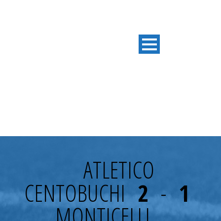
23° GIORNATA
ATLETICO
CENTOBUCHI
2
-
1
MONTICELLI