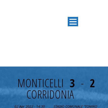
24° GIORNATA
MONTICELLI
3
-
2
CORRIDONIA
02 Apr 2022 - 14:30
STADIO COMUNALE "TONINO