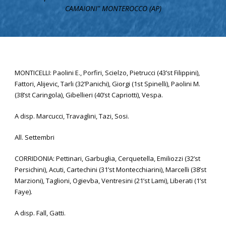
CAMAIONI" MONTEROCCO (AP)
MONTICELLI: Paolini E., Porfiri, Scielzo, Pietrucci (43’st Filippini),
Fattori, Alijevic, Tarli (32’Panichi), Giorgi (1st Spinelli), Paolini M.
(38’st Caringola), Gibellieri (40’st Capriotti), Vespa.
A disp. Marcucci, Travaglini, Tazi, Sosi.
All. Settembri
CORRIDONIA: Pettinari, Garbuglia, Cerquetella, Emiliozzi (32’st
Persichini), Acuti, Cartechini (31’st Montecchiarini), Marcelli (38’st
Marzioni), Taglioni, Ogievba, Ventresini (21’st Lami), Liberati (1’st
Faye).
A disp. Fall, Gatti.