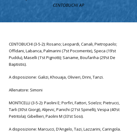
CENTOBUCHI AP
CENTOBUCHI (3-5-2): Rosano; Leopardi, Canali, Pietropaolo;
Offidani, Labanca, Palmarini (7’st Pocomente), Speca (19’st
Puddu), Maselli (1’st Pignotti); Saname, Boufariha (29’st De
Baptistis).
A disposizione: Galizi, Khouaja, Olivieri, Drini, Tanzi.
Allenatore: Simoni
MONTICELLI (3-5-2): Paolini E; Porfiri, Fattori, Scielzo; Pietrucci,
Tarli (30’st Giorgi), Alijevic, Panichi (21’st Spinelli), Vespa (40’st
Petritola); Gibellieri, Paolini M (33’st Sosi).
A disposizione: Marcucci, D’Angelo, Tazi, Lazzarini, Caringola.