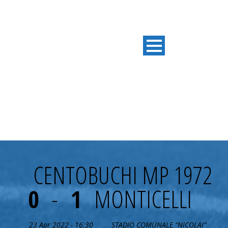
27° GIORNATA
CENTOBUCHI MP 1972
0
-
1
MONTICELLI
23 Apr 2022 - 16:30
STADIO COMUNALE "NICOLAI"