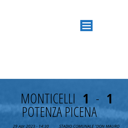
31° GIORNATA
MONTICELLI
1
-
1
POTENZA PICENA
29 Apr 2023 - 14:30
STADIO COMUNALE "DON MAURO