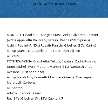
BARTOLINI" MONTICELLI (AP)
MONTICELLI: Paolini E., D’Angelo (40’st Grelli), Calvaresi, Santoni
(45’st Cappelletti), Vallorani, Natalini, Vespa (28’st Spinelli),
Iachini, Paolini M. (25’st Rosati), Panichi, Gibellieri (36’st Carillo).
A disp. Marcucci, Cappelletti, Poli, Bernabei, Alijevic
All. Zaini L.
POTENZA PICENA: Giacchetta, Telloni, Capitani, Zuchi, Rossini,
Dutto, Micheli, Wahi, Pietrani, Mancini (31’st Nardacchione),
Avallone (31’st Abbrunzo).
A disp. Natali, Fini, Savoretti, Mosquera Cuesta, Giaccaglia,
Morbidelli, Cerbone
All. Santoni
Arbitro Spadoni Pesaro
Reti: 31’st Gibellieri (M), 35’st Capitani (P)