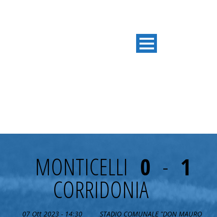
5° GIORNATA
MONTICELLI
0
-
1
CORRIDONIA
07 Ott 2023 - 14:30
STADIO COMUNALE "DON MAURO