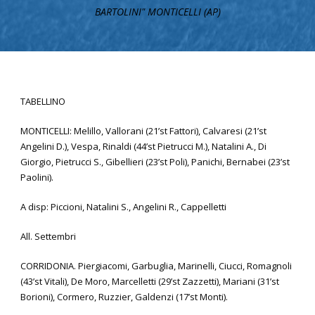
BARTOLINI" MONTICELLI (AP)
TABELLINO
MONTICELLI: Melillo, Vallorani (21’st Fattori), Calvaresi (21’st
Angelini D.), Vespa, Rinaldi (44’st Pietrucci M.), Natalini A., Di
Giorgio, Pietrucci S., Gibellieri (23’st Poli), Panichi, Bernabei (23’st
Paolini).
A disp: Piccioni, Natalini S., Angelini R., Cappelletti
All. Settembri
CORRIDONIA. Piergiacomi, Garbuglia, Marinelli, Ciucci, Romagnoli
(43’st Vitali), De Moro, Marcelletti (29’st Zazzetti), Mariani (31’st
Borioni), Cormero, Ruzzier, Galdenzi (17’st Monti).