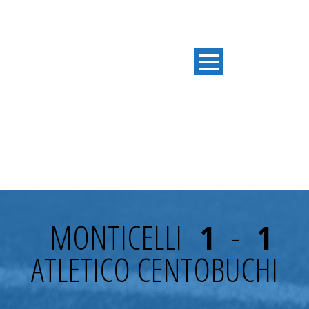
6° GIORNATA
MONTICELLI
1
-
1
ATLETICO CENTOBUCHI