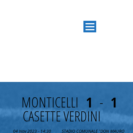
9° GIORNATA
MONTICELLI
1
-
1
CASETTE VERDINI
04 Nov 2023 - 14:30
STADIO COMUNALE "DON MAURO