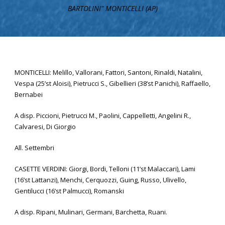
BARTOLINI" MONTICELLI (AP)
MONTICELLI: Melillo, Vallorani, Fattori, Santoni, Rinaldi, Natalini,
Vespa (25’st Aloisi), Pietrucci S., Gibellieri (38’st Panichi), Raffaello,
Bernabei
A disp. Piccioni, Pietrucci M., Paolini, Cappelletti, Angelini R.,
Calvaresi, Di Giorgio
All. Settembri
CASETTE VERDINI: Giorgi, Bordi, Telloni (11’st Malaccari), Lami
(16’st Lattanzi), Menchi, Cerquozzi, Guing, Russo, Ulivello,
Gentilucci (16’st Palmucci), Romanski
A disp. Ripani, Mulinari, Germani, Barchetta, Ruani.