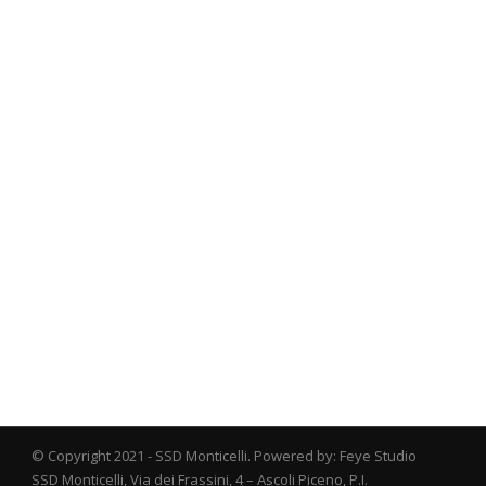
© Copyright 2021 - SSD Monticelli. Powered by: Feye Studio
SSD Monticelli, Via dei Frassini, 4 – Ascoli Piceno, P.I.