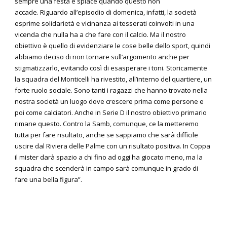
sempre una festa e spiace quando questo non
accade. Riguardo all’episodio di domenica, infatti, la società
esprime solidarietà e vicinanza ai tesserati coinvolti in una
vicenda che nulla ha a che fare con il calcio. Ma il nostro
obiettivo è quello di evidenziare le cose belle dello sport, quindi
abbiamo deciso di non tornare sull’argomento anche per
stigmatizzarlo, evitando così di esasperare i toni. Storicamente
la squadra del Monticelli ha rivestito, all’interno del quartiere, un
forte ruolo sociale. Sono tanti i ragazzi che hanno trovato nella
nostra società un luogo dove crescere prima come persone e
poi come calciatori. Anche in Serie D il nostro obiettivo primario
rimane questo. Contro la Samb, comunque, ce la metteremo
tutta per fare risultato, anche se sappiamo che sarà difficile
uscire dal Riviera delle Palme con un risultato positiva. In Coppa
il mister darà spazio a chi fino ad oggi ha giocato meno, ma la
squadra che scenderà in campo sarà comunque in grado di
fare una bella figura”.