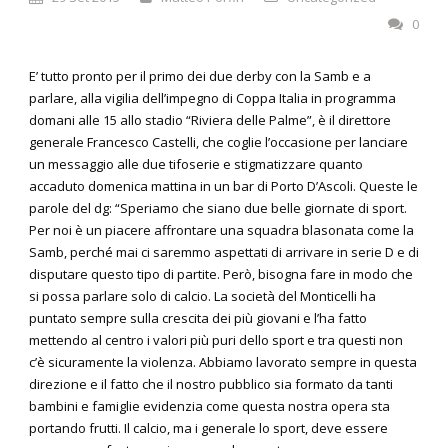
0
E’ tutto pronto per il primo dei due derby con la Samb e a
parlare, alla vigilia dell’impegno di Coppa Italia in programma
domani alle 15 allo stadio “Riviera delle Palme”, è il direttore
generale Francesco Castelli, che coglie l’occasione per lanciare
un messaggio alle due tifoserie e stigmatizzare quanto
accaduto domenica mattina in un bar di Porto D’Ascoli. Queste le
parole del dg: “Speriamo che siano due belle giornate di sport.
Per noi è un piacere affrontare una squadra blasonata come la
Samb, perché mai ci saremmo aspettati di arrivare in serie D e di
disputare questo tipo di partite. Però, bisogna fare in modo che
si possa parlare solo di calcio. La società del Monticelli ha
puntato sempre sulla crescita dei più giovani e l’ha fatto
mettendo al centro i valori più puri dello sport e tra questi non
c’è sicuramente la violenza. Abbiamo lavorato sempre in questa
direzione e il fatto che il nostro pubblico sia formato da tanti
bambini e famiglie evidenzia come questa nostra opera sta
portando frutti. Il calcio, ma i generale lo sport, deve essere