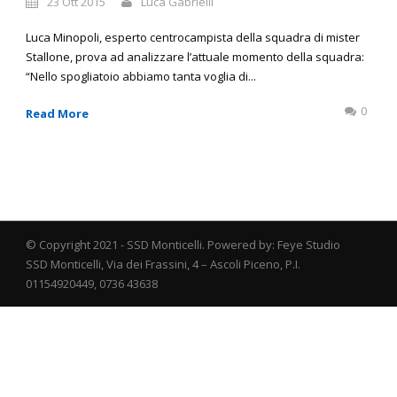
23 Ott 2015
Luca Gabrielli
Luca Minopoli, esperto centrocampista della squadra di mister
Stallone, prova ad analizzare l’attuale momento della squadra:
“Nello spogliatoio abbiamo tanta voglia di...
0
Read More
© Copyright 2021 - SSD Monticelli. Powered by: Feye Studio
SSD Monticelli, Via dei Frassini, 4 – Ascoli Piceno, P.I.
01154920449, 0736 43638