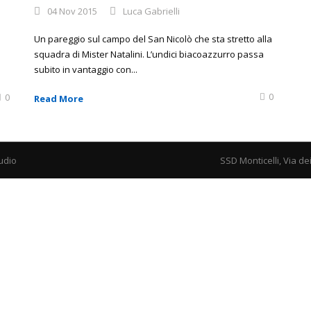
04 Nov 2015
Luca Gabrielli
Un pareggio sul campo del San Nicolò che sta stretto alla
squadra di Mister Natalini. L’undici biacoazzurro passa
subito in vantaggio con...
0
0
Read More
udio
SSD Monticelli, Via de