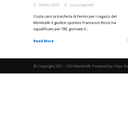
04 Nov 2015
Luca Gabrielli
Costa caro la trasferta di Fermo per i ragazzi del
Monticelli: il giudice sportivo Francesco Riccio ha
squalificato per TRE giornate il...
Read More
© Copyright 2021 - SSD Monticelli. Powered by: Feye St