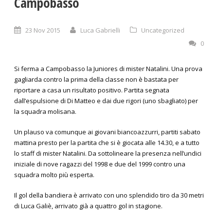
Campobasso
23 Nov 2015
Luca Gabrielli
Uncategorized
0
Si ferma a Campobasso la Juniores di mister Natalini. Una prova
gagliarda contro la prima della classe non è bastata per
riportare a casa un risultato positivo. Partita segnata
dall’espulsione di Di Matteo e dai due rigori (uno sbagliato) per
la squadra molisana.
Un plauso va comunque ai giovani biancoazzurri, partiti sabato
mattina presto per la partita che si è giocata alle 14.30, e a tutto
lo staff di mister Natalini. Da sottolineare la presenza nell’undici
iniziale di nove ragazzi del 1998 e due del 1999 contro una
squadra molto più esperta.
Il gol della bandiera è arrivato con uno splendido tiro da 30 metri
di Luca Galiè, arrivato già a quattro gol in stagione.