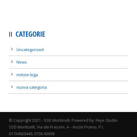
CATEGORIE
Uncategorized
News
notizie lega
nuova categoria
© Copyright 2021 - SSD Monticelli. Powered by: Feye Studio
SSD Monticelli, Via dei Frassini, 4 – Ascoli Piceno, P.I.
01154920449, 0736 43638