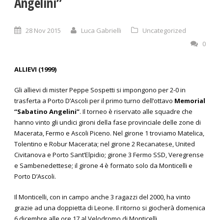
Angelini”
28 Nov 2015
Luca Gabrielli
Uncategorized
0
ALLIEVI (1999)
Gli allievi di mister Peppe Sospetti si impongono per 2-0 in
trasferta a Porto D’Ascoli per il primo turno dell’ottavo
Memorial
“Sabatino Angelini”
. Il torneo è riservato alle squadre che
hanno vinto gli undici gironi della fase provinciale delle zone di
Macerata, Fermo e Ascoli Piceno. Nel girone 1 troviamo Matelica,
Tolentino e Robur Macerata; nel girone 2 Recanatese, United
Civitanova e Porto Sant’Elpidio; girone 3 Fermo SSD, Veregrense
e Sambenedettese; il girone 4 è formato solo da Monticelli e
Porto D’Ascoli.
Il Monticelli, con in campo anche 3 ragazzi del 2000, ha vinto
grazie ad una doppietta di Leone. Il ritorno si giocherà domenica
6 dicembre alle ore 17 al Velodromo di Monticelli.