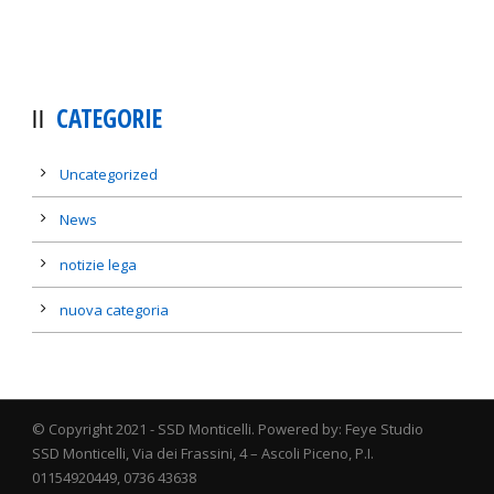
CATEGORIE
Uncategorized
News
notizie lega
nuova categoria
© Copyright 2021 - SSD Monticelli. Powered by: Feye Studio
SSD Monticelli, Via dei Frassini, 4 – Ascoli Piceno, P.I.
01154920449, 0736 43638