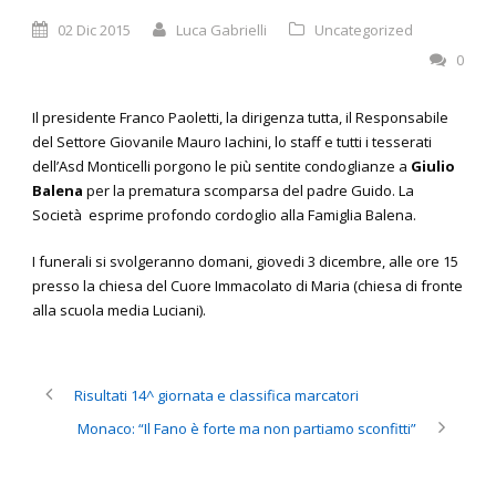
02 Dic 2015
Luca Gabrielli
Uncategorized
0
Il presidente Franco Paoletti, la dirigenza tutta, il Responsabile
del Settore Giovanile Mauro Iachini, lo staff e tutti i tesserati
dell’Asd Monticelli porgono le più sentite condoglianze a
Giulio
Balena
per la prematura scomparsa del padre Guido. La
Società esprime profondo cordoglio alla Famiglia Balena.
I funerali si svolgeranno domani, giovedi 3 dicembre, alle ore 15
presso la chiesa del Cuore Immacolato di Maria (chiesa di fronte
alla scuola media Luciani).
Risultati 14^ giornata e classifica marcatori
Monaco: “Il Fano è forte ma non partiamo sconfitti”