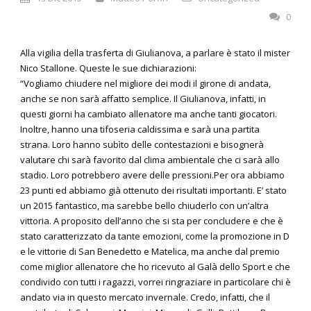
0
Alla vigilia della trasferta di Giulianova, a parlare è stato il mister
Nico Stallone. Queste le sue dichiarazioni:
“Vogliamo chiudere nel migliore dei modi il girone di andata,
anche se non sarà affatto semplice. Il Giulianova, infatti, in
questi giorni ha cambiato allenatore ma anche tanti giocatori.
Inoltre, hanno una tifoseria caldissima e sarà una partita
strana. Loro hanno subìto delle contestazioni e bisognerà
valutare chi sarà favorito dal clima ambientale che ci sarà allo
stadio. Loro potrebbero avere delle pressioni.Per ora abbiamo
23 punti ed abbiamo già ottenuto dei risultati importanti. E’ stato
un 2015 fantastico, ma sarebbe bello chiuderlo con un’altra
vittoria. A proposito dell’anno che si sta per concludere e che è
stato caratterizzato da tante emozioni, come la promozione in D
e le vittorie di San Benedetto e Matelica, ma anche dal premio
come miglior allenatore che ho ricevuto al Galà dello Sport e che
condivido con tutti i ragazzi, vorrei ringraziare in particolare chi è
andato via in questo mercato invernale. Credo, infatti, che il