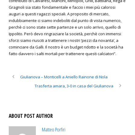
contributo di Calvaresi, Mancini, Minopoli, Grilli, Battilana, Rega e
Gragnoli sia stato fondamentale e faccio i miei più calorosi
auguri a questi ragazzi speciali. A proposito di mercato,
indubbiamente ci siamo indeboliti dal punto di vista numerico,
perchè ci sono state sette partenze e un solo arrivo, quello di
Ippolito. Però devo ringraziare la società, perchè con immensi
sforzi siamo riusciti a trattenere i nostri ‘pezzi da novanta’, a
cominciare da Galli. Il nostro è un budget ridotto e la società ha
fatto davvero i salti mortali per trattenere questi calciatori”.
Giulianova – Monticelli a Aniello Rainone di Nola
Trasferta amara, 3-0 in casa del Giulianova
ABOUT POST AUTHOR
Matteo Porfiri