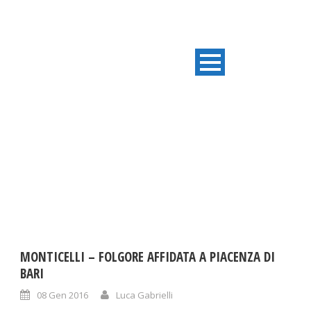
DAY
Gennaio 8, 2016
MONTICELLI – FOLGORE AFFIDATA A PIACENZA DI
BARI
08 Gen 2016
Luca Gabrielli