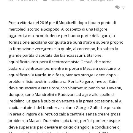
0
Prima vittoria del 2016 per il Monticelli, dopo il buon punto di
mercoledì scorso a Scoppito. Al cospetto di una Folgore
agguerrita ma inconcludente per buona parte della gara, la
formazione ascolana conquista tre punti d’oro e supera proprio
la formazione veregrense la quale, al contempo, ha subito la
grande partita disputata dai biancoazzurri. Stallone,
squalificato, recupera il centrocampista Gesuè, che torna
titolare a centrocampo, mentre in porta è Mecca a sostituire lo
squalificato Di Nardo. In difesa, Monaco stringe i denti dopo i
problemi fisici avuti in settimana. Per la Folgore, invece, Zaini
deve rinunciare a Nazziconi, con Sbarbati in panchina. Davanti,
dunque, sono Mandrolini e Padovani ad agire alle spalle di
Pedalino. La gara è subito divertente e la prima occasione, al 9’,
capita sui piedi del bomber ascolano Giorgio Galli, che pescato
in area di rigore da Petrucci calcia centrale senza creare grossi
problemi a Marani. Due minuti più tardi, però, il portiere ospite
deve superarsi per deviare in calcio d’angolo la conclusione di