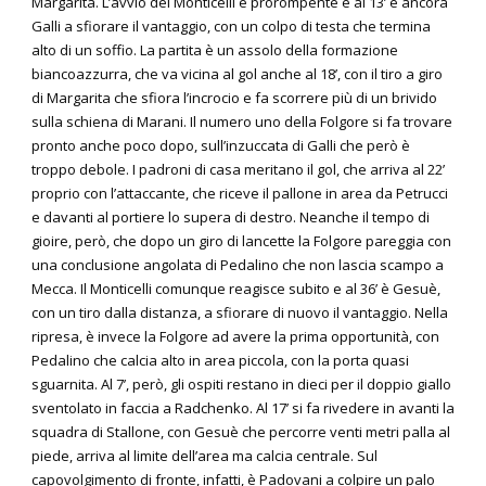
Margarita. L’avvio del Monticelli è prorompente e al 13’ è ancora
Galli a sfiorare il vantaggio, con un colpo di testa che termina
alto di un soffio. La partita è un assolo della formazione
biancoazzurra, che va vicina al gol anche al 18’, con il tiro a giro
di Margarita che sfiora l’incrocio e fa scorrere più di un brivido
sulla schiena di Marani. Il numero uno della Folgore si fa trovare
pronto anche poco dopo, sull’inzuccata di Galli che però è
troppo debole. I padroni di casa meritano il gol, che arriva al 22’
proprio con l’attaccante, che riceve il pallone in area da Petrucci
e davanti al portiere lo supera di destro. Neanche il tempo di
gioire, però, che dopo un giro di lancette la Folgore pareggia con
una conclusione angolata di Pedalino che non lascia scampo a
Mecca. Il Monticelli comunque reagisce subito e al 36’ è Gesuè,
con un tiro dalla distanza, a sfiorare di nuovo il vantaggio. Nella
ripresa, è invece la Folgore ad avere la prima opportunità, con
Pedalino che calcia alto in area piccola, con la porta quasi
sguarnita. Al 7’, però, gli ospiti restano in dieci per il doppio giallo
sventolato in faccia a Radchenko. Al 17’ si fa rivedere in avanti la
squadra di Stallone, con Gesuè che percorre venti metri palla al
piede, arriva al limite dell’area ma calcia centrale. Sul
capovolgimento di fronte, infatti, è Padovani a colpire un palo