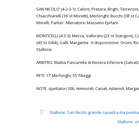
SAN NICOLO’ (4-2-3-1): Calore, Pretara, Brighi, Terrenzio, 
Chiacchiarelli (16’ st Moretti), Merlonghi; Bucchi (38’ st
Morelli, Parker. Allenatore: Massimo Epifani
MONTICELLI (4-3-3): Mecca, Vallorani (23’ st Stangoni), Can
(43’ st Oddi), Galli, Margarita. A disposizione: Orsini, R
Stallone
ARBITRO: Mattia Pascarella di Nocera Inferiore (Salvato
RETI: 17’ Merlonghi; 55’ Filiaggi
NOTE: spettatori 306. Ammoniti: Canali, Adamoli, Margarita
Stallone: San Nicolo grande squadra ma punti
Stallone: a 