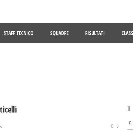
STAFF TECNICO
SQUADRE
RISULTATI
CLASS
ULTIME NOTIZIE
icelli
ed
0