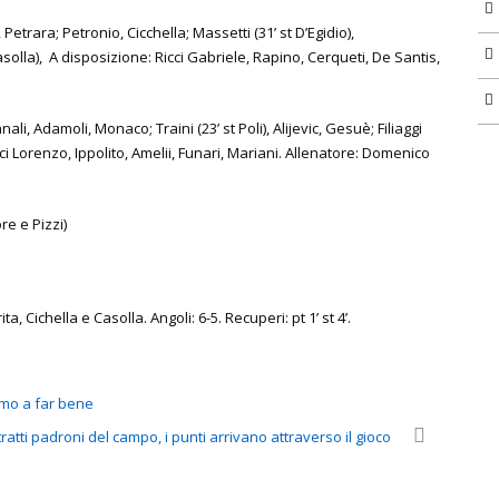
Petrara; Petronio, Cicchella; Massetti (31’ st D’Egidio),
 Casolla), A disposizione: Ricci Gabriele, Rapino, Cerqueti, De Santis,
ali, Adamoli, Monaco; Traini (23’ st Poli), Alijevic, Gesuè; Filiaggi
icci Lorenzo, Ippolito, Amelii, Funari, Mariani. Allenatore: Domenico
re e Pizzi)
, Cichella e Casolla. Angoli: 6-5. Recuperi: pt 1’ st 4’.
amo a far bene
tratti padroni del campo, i punti arrivano attraverso il gioco