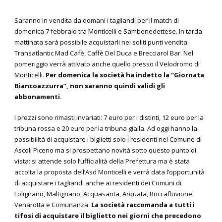
Saranno in vendita da domani i tagliandi per il match di
domenica 7 febbraio tra Monticelli e Sambenedettese. In tarda
mattinata sarà possibile acquistarli nei soliti punti vendita:
Transatlantic Mad Cafè, Caffè Del Duca e Brecciarol Bar. Nel
pomeriggio verrà attivato anche quello presso il Velodromo di
Monticelli.
Per domenica la società ha indetto la “Giornata
Biancoazzurra”, non saranno quindi validi gli
abbonamenti.
I prezzi sono rimasti invariati: 7 euro per i distinti, 12 euro per la
tribuna rossa e 20 euro per la tribuna gialla. Ad oggi hanno la
possibilità di acquistare i biglietti solo i residenti nel Comune di
Ascoli Piceno ma si prospettano novità sotto questo punto di
vista: si attende solo l’ufficialità della Prefettura ma è stata
accolta la proposta dell’Asd Monticelli e verrà data l’opportunità
di acquistare i tagliandi anche ai residenti dei Comuni di
Folignano, Maltignano, Acquasanta, Arquata, Roccafluvione,
Venarotta e Comunanza.
La società raccomanda a tutti i
tifosi di acquistare il biglietto nei giorni che precedono