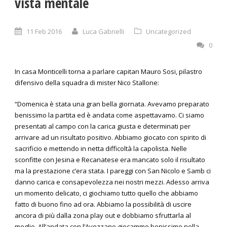
vista mentale
11 Feb 2016
Luca Gabrielli
Uncategorized
0
In casa Monticelli torna a parlare capitan Mauro Sosi, pilastro
difensivo della squadra di mister Nico Stallone:
“Domenica è stata una gran bella giornata. Avevamo preparato
benissimo la partita ed è andata come aspettavamo. Ci siamo
presentati al campo con la carica giusta e determinati per
arrivare ad un risultato positivo. Abbiamo giocato con spirito di
sacrificio e mettendo in netta difficoltà la capolista. Nelle
sconfitte con Jesina e Recanatese era mancato solo il risultato
ma la prestazione c’era stata. I pareggi con San Nicolo e Samb ci
danno carica e consapevolezza nei nostri mezzi. Adesso arriva
un momento delicato, ci giochiamo tutto quello che abbiamo
fatto di buono fino ad ora. Abbiamo la possibilità di uscire
ancora di più dalla zona play out e dobbiamo sfruttarla al
meglio. All’andata con l’Avezzano giocammo benissimo nella