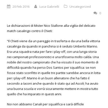
20 Feb 2016
Luca Gabrielli
Uncategorized
0
Le dichiarazioni di Mister Nico Stallone alla vigilia del delicato
match casalingo contro il Chieti:
“Il Chieti viene da un pareggio in trasferta e da una bella vittoria
casalinga da quando in panchina si è seduto Umberto Marino.
Era una squadra nata per fare i play-off, con una lunga storia
nei campionati professionistici e una tifoseria molto calda. Una
nobile del nostro campionato che ha vissuto il suo momento di
difficoltà quando ha perso Dos Santos per squalifica: se non
fosse stato sconfitto in quelle tre partite sarebbe ancora in lotta
per i play-off. Marino è un buon allenatore che ha fatto il
secondo a Iaconi anche quando è stato qui ad Ascoli; ha avuto
una buona scuola e vorrà sicuramente mettere in mostra tutto
quello che ha imparato in questi anni.
Noi non abbiamo Canali per squalifica e sarà difficile