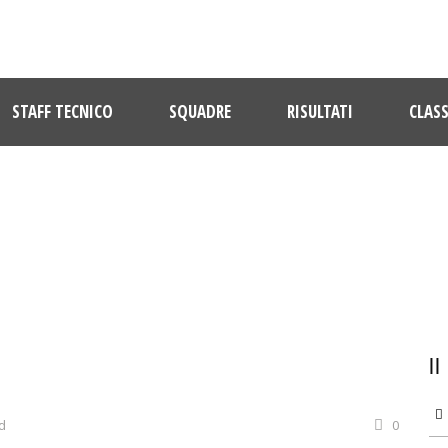
STAFF TECNICO
SQUADRE
RISULTATI
CLASS
ULTIME NOTIZIE
d
0