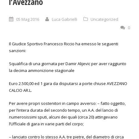
l’Avezzano
05 Mag 2016
Luca Gabrielli
Uncategorized
0
Il Giudice Sportivo Francesco Riccio ha emesso le seguenti
sanzioni:
Squalifica di una giornata per Damir Alijevic per aver raggiunto
la decima ammonizione stagionale
Euro 2.500,00 ed 1 gara da disputarsi a porte chiuse AVEZZANO
CALCIO AR.L.
Per avere propri sostenitori in campo avverso: – fatto oggetto,
per l’intera durata del secondo tempo, un A.A. del lancio di
numerosissimi sputi, alcuni dei quali (circa 20) attingevano
l’Ufficiale di gara in varie parti del corpo;
– lanciato contro lo stesso A.A. tre pietre, del diametro di circa