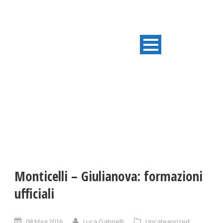
ULTIME NOTIZIE
Monticelli – Giulianova: formazioni
ufficiali
08 Mag 2016
Luca Gabrielli
Uncategorized