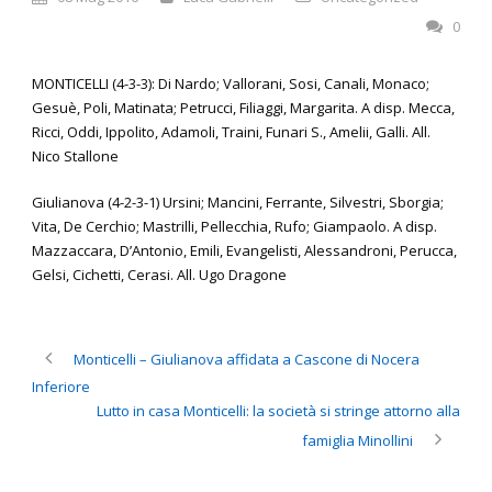
0
MONTICELLI (4-3-3): Di Nardo; Vallorani, Sosi, Canali, Monaco;
Gesuè, Poli, Matinata; Petrucci, Filiaggi, Margarita. A disp. Mecca,
Ricci, Oddi, Ippolito, Adamoli, Traini, Funari S., Amelii, Galli. All.
Nico Stallone
Giulianova (4-2-3-1) Ursini; Mancini, Ferrante, Silvestri, Sborgia;
Vita, De Cerchio; Mastrilli, Pellecchia, Rufo; Giampaolo. A disp.
Mazzaccara, D’Antonio, Emili, Evangelisti, Alessandroni, Perucca,
Gelsi, Cichetti, Cerasi. All. Ugo Dragone
Monticelli – Giulianova affidata a Cascone di Nocera
Inferiore
Lutto in casa Monticelli: la società si stringe attorno alla
famiglia Minollini