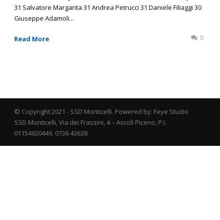
31 Salvatore Margarita 31 Andrea Petrucci 31 Daniele Filiaggi 30
Giuseppe Adamoli...
0
Read More
© Copyright 2021 - SSD Monticelli. Powered by: Feye Studio
SSD Monticelli, Via dei Frassini, 4 – Ascoli Piceno, P.I.
01154920449, 0736 43638