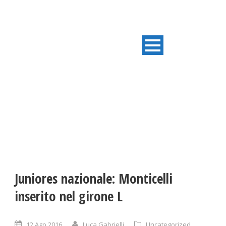
ULTIME NOTIZIE
Juniores nazionale: Monticelli
inserito nel girone L
12 Ago 2016
Luca Gabrielli
Uncategorized