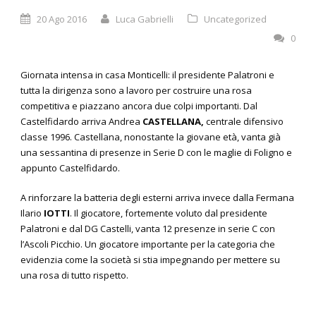
20 Ago 2016
Luca Gabrielli
Uncategorized
0
Giornata intensa in casa Monticelli: il presidente Palatroni e
tutta la dirigenza sono a lavoro per costruire una rosa
competitiva e piazzano ancora due colpi importanti. Dal
Castelfidardo arriva Andrea
CASTELLANA,
centrale difensivo
classe 1996. Castellana, nonostante la giovane età, vanta già
una sessantina di presenze in Serie D con le maglie di Foligno e
appunto Castelfidardo.
A rinforzare la batteria degli esterni arriva invece dalla Fermana
Ilario
IOTTI
. Il giocatore, fortemente voluto dal presidente
Palatroni e dal DG Castelli, vanta 12 presenze in serie C con
l’Ascoli Picchio. Un giocatore importante per la categoria che
evidenzia come la società si stia impegnando per mettere su
una rosa di tutto rispetto.