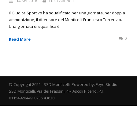
14 Set 2016
Luca Gabrielli
Il Giudice Sportivo ha squalificato per una giornata, per doppia
ammonizione, il difensore del Monticelli Francesco Terrenzio.
Una giornata di squalifica è...
0
Read More
© Copyright 2021 - SSD Monticelli. Powered by: Feye Studio
SSD Monticelli, Via dei Frassini, 4 – Ascoli Piceno, P.I.
01154920449, 0736 43638