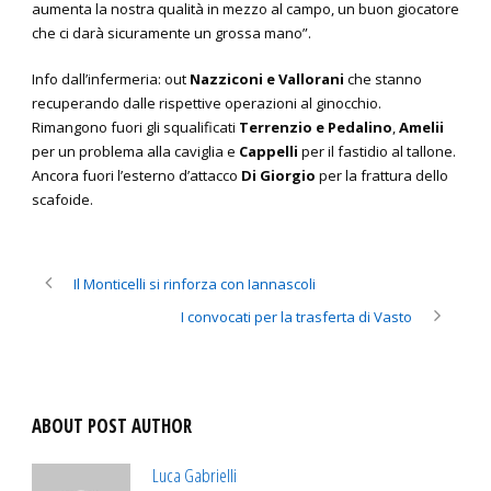
aumenta la nostra qualità in mezzo al campo, un buon giocatore
che ci darà sicuramente un grossa mano”.
Info dall’infermeria: out
Nazziconi e Vallorani
che stanno
recuperando dalle rispettive operazioni al ginocchio.
Rimangono fuori gli squalificati
Terrenzio e Pedalino
,
Amelii
per un problema alla caviglia e
Cappelli
per il fastidio al tallone.
Ancora fuori l’esterno d’attacco
Di Giorgio
per la frattura dello
scafoide.
Il Monticelli si rinforza con Iannascoli
I convocati per la trasferta di Vasto
ABOUT POST AUTHOR
Luca Gabrielli