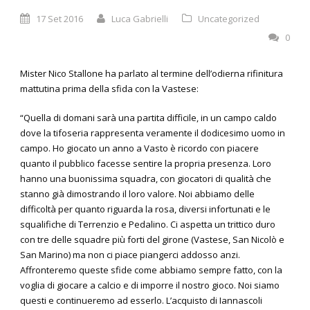
17 Set 2016
Luca Gabrielli
Uncategorized
0
Mister Nico Stallone ha parlato al termine dell’odierna rifinitura
mattutina prima della sfida con la Vastese:
“Quella di domani sarà una partita difficile, in un campo caldo
dove la tifoseria rappresenta veramente il dodicesimo uomo in
campo. Ho giocato un anno a Vasto è ricordo con piacere
quanto il pubblico facesse sentire la propria presenza. Loro
hanno una buonissima squadra, con giocatori di qualità che
stanno già dimostrando il loro valore. Noi abbiamo delle
difficoltà per quanto riguarda la rosa, diversi infortunati e le
squalifiche di Terrenzio e Pedalino. Ci aspetta un trittico duro
con tre delle squadre più forti del girone (Vastese, San Nicolò e
San Marino) ma non ci piace piangerci addosso anzi.
Affronteremo queste sfide come abbiamo sempre fatto, con la
voglia di giocare a calcio e di imporre il nostro gioco. Noi siamo
questi e continueremo ad esserlo. L’acquisto di Iannascoli