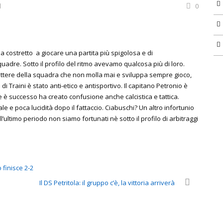
d
0
 costretto a giocare una partita più spigolosa e di
adre. Sotto il profilo del ritmo avevamo qualcosa più di loro.
arattere della squadra che non molla mai e sviluppa sempre gioco,
 di Traini è stato anti-etico e antisportivo. Il capitano Petronio è
e è successo ha creato confusione anche calcistica e tattica.
e e poca lucidità dopo il fattaccio. Ciabuschi? Un altro infortunio
’ultimo periodo non siamo fortunati nè sotto il profilo di arbitraggi
 finisce 2-2
Il DS Petritola: il gruppo c’è, la vittoria arriverà