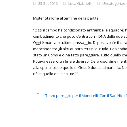
25 Set 2016
Luca Gabrielli
Uncategorize
Mister Stallone al termine della partita
“Oggi il campo ha condizionato entrambe le squadre; ha
combattimento che poco c’entra con il DNA delle due squ
Oggi è mancato l’ultimo passaggio. Di positivo c’è il c
mancando tra gli altri quattro terzini di ruolo. L’episodio
stato un uomo e ci ha fatto pareggiare. Tutto quello ch
Poteva esserci un finale diverso. C’era disordine mental
alla spalla, come quello di Gesuè due settimane fa. Nell
nè in quello della salute.””
Terzo pareggio per il Monticelli. Con il San Nicolò