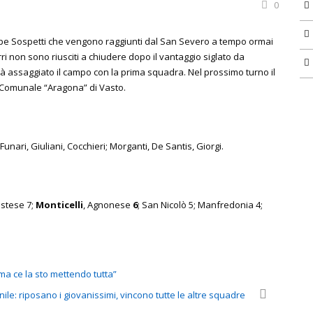
0
ppe Sospetti che vengono raggiunti dal San Severo a tempo ormai
i non sono riusciti a chiudere dopo il vantaggio siglato da
ià assaggiato il campo con la prima squadra. Nel prossimo turno il
l Comunale “Aragona” di Vasto.
i; Funari, Giuliani, Cocchieri; Morganti, De Santis, Giorgi.
astese 7;
Monticelli
, Agnonese
6
; San Nicolò 5; Manfredonia 4;
ma ce la sto mettendo tutta”
ile: riposano i giovanissimi, vincono tutte le altre squadre