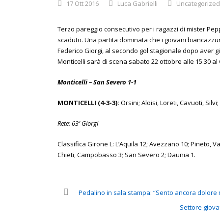
17 Ott 2016
Luca Gabrielli
Uncategorized
Terzo pareggio consecutivo per i ragazzi di mister Pe
scaduto. Una partita dominata che i giovani biancazzurr
Federico Giorgi, al secondo gol stagionale dopo aver g
Monticelli sarà di scena sabato 22 ottobre alle 15.30 a
Monticelli – San Severo 1-1
MONTICELLI (4-3-3):
Orsini; Aloisi, Loreti, Cavuoti, Silv
Rete: 63′ Giorgi
Classifica Girone L: L’Aquila 12; Avezzano 10; Pineto, V
Chieti, Campobasso 3; San Severo 2; Daunia 1.
Pedalino in sala stampa: “Sento ancora dolore 
Settore giovan