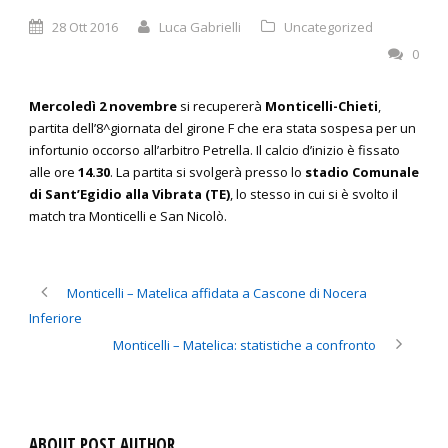
28 Ott 2016
Luca Gabrielli
Uncategorized
0
Mercoledì 2 novembre
si recupererà
Monticelli-Chieti
,
partita dell’8^giornata del girone F che era stata sospesa per un
infortunio occorso all’arbitro Petrella. Il calcio d’inizio è fissato
alle ore
14.30
. La partita si svolgerà presso lo
stadio Comunale
di Sant’Egidio alla Vibrata (TE)
, lo stesso in cui si è svolto il
match tra Monticelli e San Nicolò.
Monticelli – Matelica affidata a Cascone di Nocera
Inferiore
Monticelli – Matelica: statistiche a confronto
ABOUT POST AUTHOR