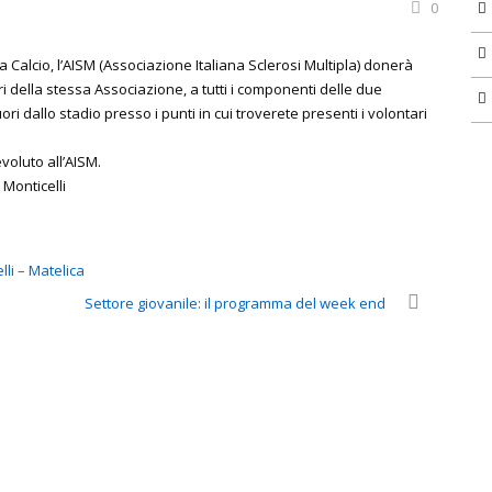
0
a Calcio, l’AISM (Associazione Italiana Sclerosi Multipla) donerà
della stessa Associazione, a tutti i componenti delle due
 dallo stadio presso i punti in cui troverete presenti i volontari
voluto all’AISM.
 Monticelli
lli – Matelica
Settore giovanile: il programma del week end