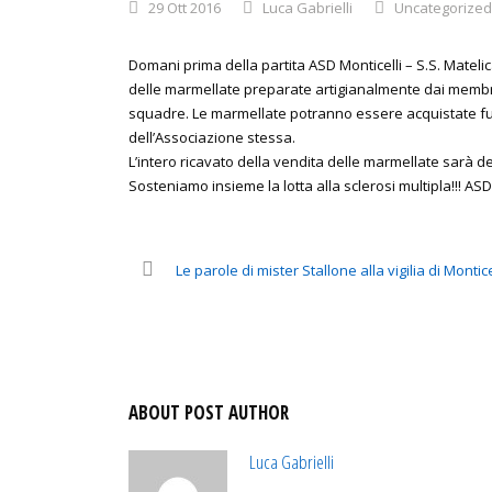
29 Ott 2016
Luca Gabrielli
Uncategorized
Domani prima della partita ASD Monticelli – S.S. Matelic
delle marmellate preparate artigianalmente dai membri 
squadre. Le marmellate potranno essere acquistate fuori
dell’Associazione stessa.
L’intero ricavato della vendita delle marmellate sarà de
Sosteniamo insieme la lotta alla sclerosi multipla!!! ASD
Le parole di mister Stallone alla vigilia di Montice
ABOUT POST AUTHOR
Luca Gabrielli