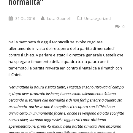
normalità”
31 Ott 2016
Luca Gabrielli
Uncategorized
0
Nella mattinata di oggi il Monticelli ha svolto regolare
allenamento in vista del recupero della partita di mercoledì
contro il Chieti. A parlare è stato il direttore generale Castelli che
ha spiegato il momento della squadra tra la paura per il
terremoto, la partita rinviata ieri contro il Matelica e il match con
il Chieti.
“Ieri mattina la paura è stata tanta, i ragazzi si sono ritrovati al campo
e, dopo aver pranzato insieme, hanno svolto allenamento. Stiamo
cercando di tornare alla normalità e di non farli pensare a quanto sta
accadendo, anche se non è semplice. Il recupero con il Chieti non
arriva certo in un momento facile e, anche se vengono da otto sconfitte
consecutive, saranno aggressivi e agguerriti come abbiamo
sperimentato nei primi 45 minuti nella partita rinviata. Non abbiamo
ancora idea di quando sarà possibile recuperare la partita con il