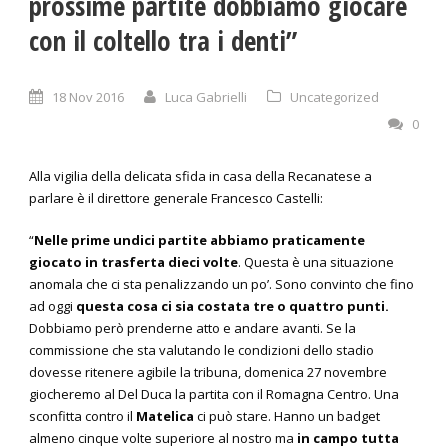
prossime partite dobbiamo giocare
con il coltello tra i denti”
18 Nov 2016
Luca Gabrielli
Uncategorized
0
Alla vigilia della delicata sfida in casa della Recanatese a
parlare è il direttore generale Francesco Castelli:
“
Nelle prime undici partite abbiamo praticamente
giocato in trasferta dieci volte
. Questa è una situazione
anomala che ci sta penalizzando un po’. Sono convinto che fino
ad oggi
questa cosa ci sia costata tre o quattro punti.
Dobbiamo però prenderne atto e andare avanti. Se la
commissione che sta valutando le condizioni dello stadio
dovesse ritenere agibile la tribuna, domenica 27 novembre
giocheremo al Del Duca la partita con il Romagna Centro. Una
sconfitta contro il
Matelica
ci può stare. Hanno un badget
almeno cinque volte superiore al nostro ma
in campo tutta