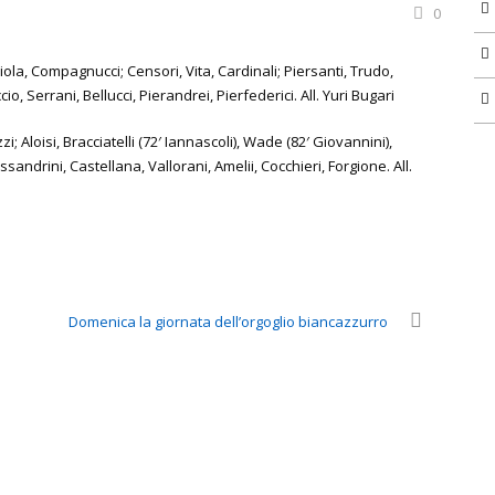
0
iola, Compagnucci; Censori, Vita, Cardinali; Piersanti, Trudo,
, Serrani, Bellucci, Pierandrei, Pierfederici. All. Yuri Bugari
; Aloisi, Bracciatelli (72′ Iannascoli), Wade (82′ Giovannini),
ssandrini, Castellana, Vallorani, Amelii, Cocchieri, Forgione. All.
Domenica la giornata dell’orgoglio biancazzurro