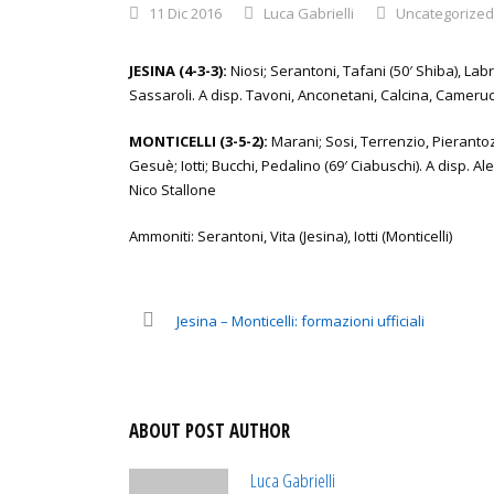
11 Dic 2016
Luca Gabrielli
Uncategorized
JESINA (4-3-3):
Niosi; Serantoni, Tafani (50′ Shiba), Labr
Sassaroli. A disp. Tavoni, Anconetani, Calcina, Cameruccio
MONTICELLI (3-5-2):
Marani; Sosi, Terrenzio, Pierantozzi
Gesuè; Iotti; Bucchi, Pedalino (69′ Ciabuschi). A disp. Ale
Nico Stallone
Ammoniti: Serantoni, Vita (Jesina), Iotti (Monticelli)
Jesina – Monticelli: formazioni ufficiali
ABOUT POST AUTHOR
Luca Gabrielli