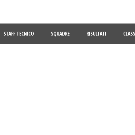
STAFF TECNICO
SQUADRE
RISULTATI
CLASS
DAY
Gennaio 15, 2017