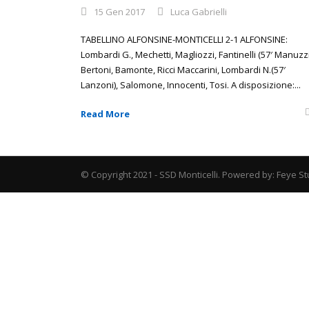
15 Gen 2017
Luca Gabrielli
TABELLINO ALFONSINE-MONTICELLI 2-1 ALFONSINE:
Lombardi G., Mechetti, Magliozzi, Fantinelli (57′ Manuzzi
Bertoni, Bamonte, Ricci Maccarini, Lombardi N.(57′
Lanzoni), Salomone, Innocenti, Tosi. A disposizione:...
Read More
© Copyright 2021 - SSD Monticelli. Powered by: Feye St