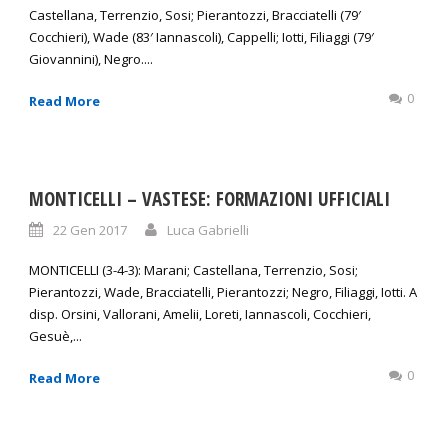
Castellana, Terrenzio, Sosi; Pierantozzi, Bracciatelli (79′
Cocchieri), Wade (83′ Iannascoli), Cappelli; Iotti, Filiaggi (79′
Giovannini), Negro....
0
Read More
MONTICELLI – VASTESE: FORMAZIONI UFFICIALI
22 Gen 2017
Luca Gabrielli
MONTICELLI (3-4-3): Marani; Castellana, Terrenzio, Sosi;
Pierantozzi, Wade, Bracciatelli, Pierantozzi; Negro, Filiaggi, Iotti. A
disp. Orsini, Vallorani, Amelii, Loreti, Iannascoli, Cocchieri,
Gesuè,...
0
Read More