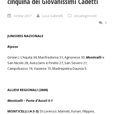
cinquina dei Giovanissimi Cadetti
14 Mar 2017
Luca Gabrielli
Uncategorized
0
JUNIORES NAZIONALE
Riposo
Girone L:
L’Aquila 34, Manfredonia 31, Agnonese 30,
Monticelli
e
San Nicolò 28, Avezzano e Pineto 27, San Severo 21,
Campobasso 19, Vastese 15, Madrepietra Daunia 5.
ALLIEVI REGIONALI (2000)
Monticelli – Porto d’Ascoli 5-1
MONTICELLI (4-3-3)
: Di Lorenzo; Mariotti, Funari, Filippini,