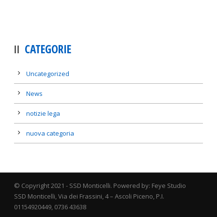
CATEGORIE
Uncategorized
News
notizie lega
nuova categoria
© Copyright 2021 - SSD Monticelli. Powered by: Feye Studio
SSD Monticelli, Via dei Frassini, 4 – Ascoli Piceno, P.I.
01154920449, 0736 43638