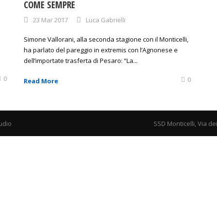
COME SEMPRE
23 Mar 2017
Luca Gabrielli
Simone Vallorani, alla seconda stagione con il Monticelli,
ha parlato del pareggio in extremis con l’Agnonese e
dell’importate trasferta di Pesaro: “La...
0
0
Read More
udio
SSD Monticelli, Via de